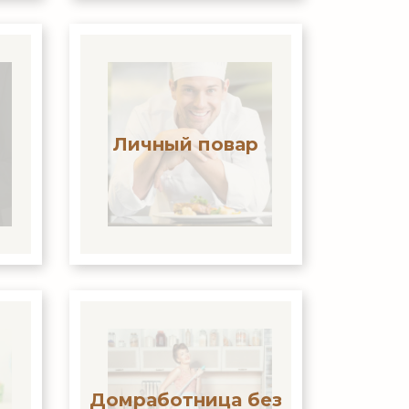
Личный повар
Домработница без