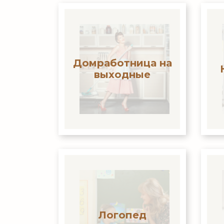
Домработница на
выходные
Логопед