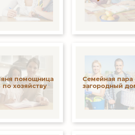
яня помощница
Семейная пара 
по хозяйству
загородный до