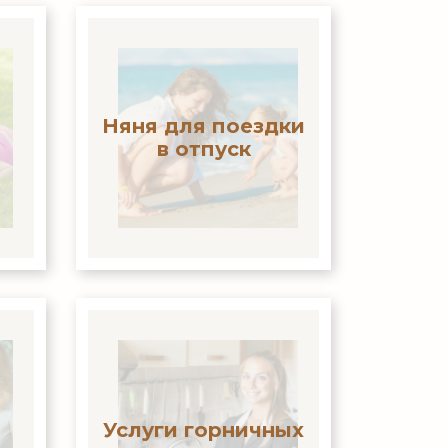
Няня для поездки
в отпуск
Услуги горничных