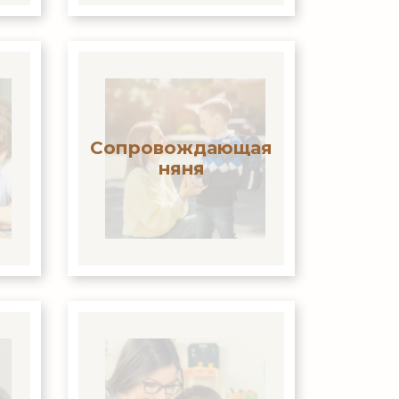
Сопровождающая
няня