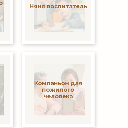
о
Няня воспитатель
Компаньон для
пожилого
человека