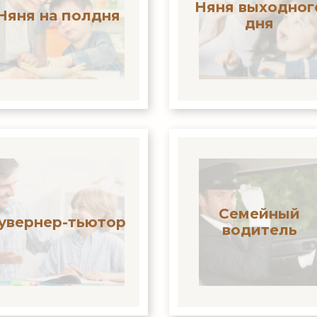
Няня выходног
Няня на полдня
дня
Семейный
увернер-тьютор
водитель