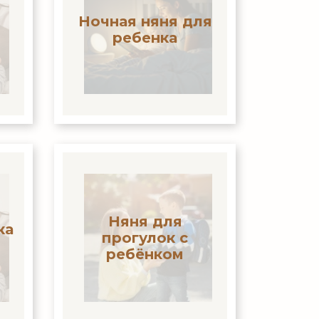
Ночная няня для
ребенка
Няня для
ка
прогулок с
ребёнком