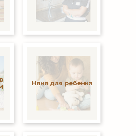
в
Няня для ребенка
м