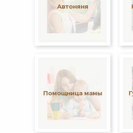
Автоняня
Помощница мамы
Г