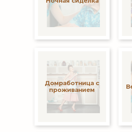
Ночная сиделка
Домработница с
В
проживанием