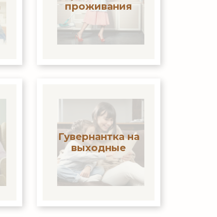
а
проживания
Гувернантка на
выходные