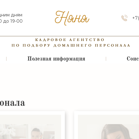
дним дням
+7
0 до 19-00
Полезная информация
Соис
сонала