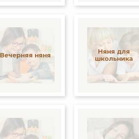
Няня для
Вечерняя няня
школьника