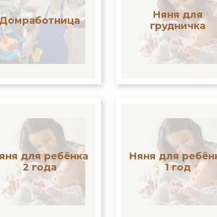
Няня для
Домработница
грудничка
яня для ребёнка
Няня для ребён
2 года
1 год