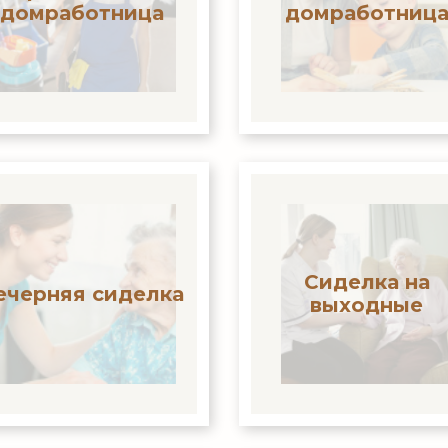
домработница
домработниц
Сиделка на
ечерняя сиделка
выходные