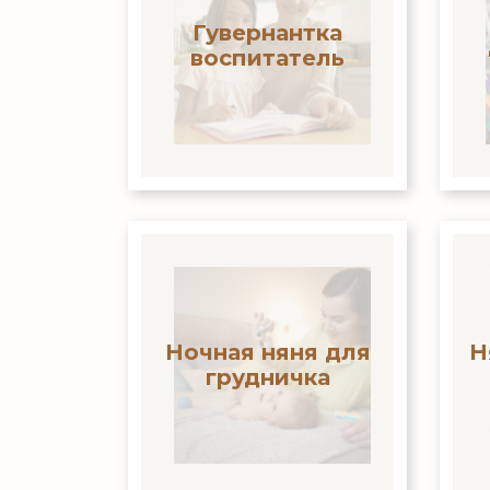
Гувернантка
воспитатель
Ночная няня для
Н
грудничка