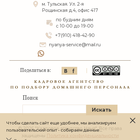
м. Тульская. Ул. 2-я
Рощинская д.4, офис 417
по будним дням
с 10-00 до 19-00
+7(910) 418-42-90
nyanya-service@mail.ru
Поделиться в:
Поиск
Чтобы сделать сайт еще удобнее, мы анализируем
© 2026 "Кадровое агентство Няня". Все права
пользовательский опыт - собираем данные...
защищены
Политика конфиденциальности