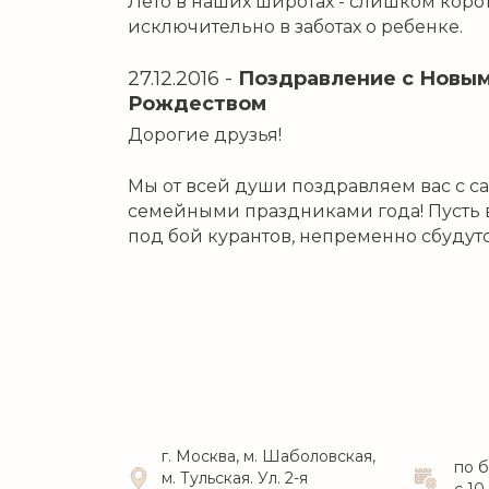
Лето в наших широтах - слишком корот
исключительно в заботах о ребенке.
27.12.2016
-
Поздравление с Новым
Рождеством
Дорогие друзья!
Мы от всей души поздравляем вас с 
семейными праздниками года! Пусть 
под бой курантов, непременно сбудутс
г. Москва, м. Шаболовская,
по 
м. Тульская. Ул. 2-я
с 10