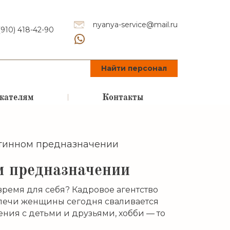
nyanya-service@mail.ru
(910) 418-42-90
Найти персонал
кателям
Контакты
стинном предназначении
м предназначении
время для себя? Кадровое агентство
 плечи женщины сегодня сваливается
ения с детьми и друзьями, хобби — то