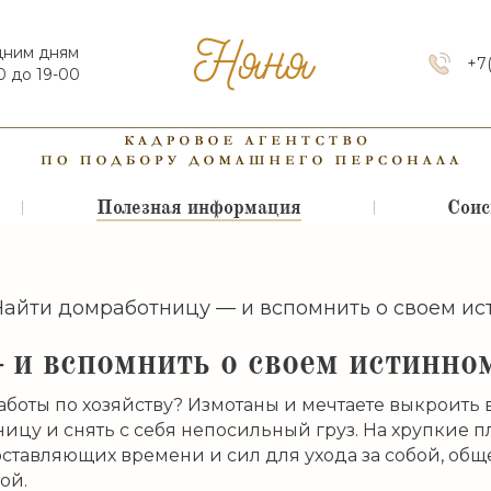
дним дням
+7
0 до 19-00
Полезная информация
Соис
Найти домработницу — и вспомнить о своем и
и вспомнить о своем истинно
заботы по хозяйству? Измотаны и мечтаете выкроить 
ицу и снять с себя непосильный груз. На хрупкие
оставляющих времени и сил для ухода за собой, общ
ой.