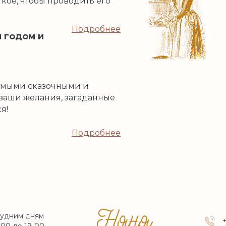
кое, чтобы проводить его
Подробнее
 годом и
самыми сказочными и
ваши желания, загаданные
я!
Подробнее
будним дням
-00 до 19-00