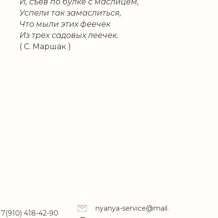
И, съев по булке с маслицем,
Успели так замаслиться,
Что мыли этих феечек
Из трех садовых леечек.
( С. Маршак )
nyanya-service@mail.ru
+7(910) 418-42-90