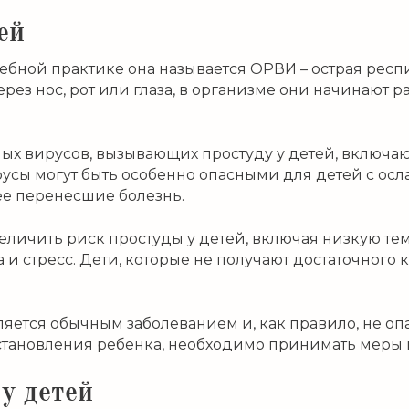
ей
чебной практике она называется ОРВИ – острая рес
рез нос, рот или глаза, в организме они начинают 
ых вирусов, вызывающих простуду у детей, включаю
русы могут быть особенно опасными для детей с ос
е перенесшие болезнь.
величить риск простуды у детей, включая низкую т
 и стресс. Дети, которые не получают достаточного 
вляется обычным заболеванием и, как правило, не о
становления ребенка, необходимо принимать меры 
у детей