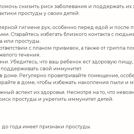
омочь снизить риск заболевания и поддержать их з
ктики простуды у своих детей:
улярной гигиене рук, особенно перед едой и после 
ми. Старайтесь избегать близкого контакта с людьм
а или простуды.
тветствии с планом прививок, а также от гриппа п
желого течения.
. Убедитесь, что ваш ребенок ест здоровую пищу, 
поддерживать свой иммунитет.
в доме. Регулярно проветривайте помещение, особе
райте в доме, чтобы избежать накопления пыли и м
жный аспект их здоровья. Несмотря на то, что нево
риск простуды и укрепить иммунитет детей.
ш до года имеет признаки простуды.