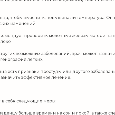
нца, чтобы выяснить, повышена ли температура. Он 
еских изменений.
рекомендует проверить молочные железы матери на 
локо.
других возможных заболеваний, врач может назнач
тгенография легких.
енца есть признаки простуды или другого заболева
назначить эффективное лечение.
 в себя следующие меры:
аденцу больше времени на сон и покой, а также сле