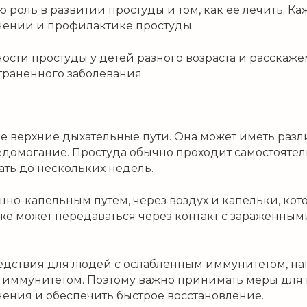
ю роль в развитии простуды и том, как ее лечить. К
чении и профилактике простуды.
ости простуды у детей разного возраста и расскаж
траненного заболевания.
 верхние дыхательные пути. Она может иметь разли
недомогание. Простуда обычно проходит самостоятел
ать до нескольких недель.
шно-капельным путем, через воздух и капельки, ко
же может передаваться через контакт с зараженны
едствия для людей с ослабленным иммунитетом, на
 иммунитетом. Поэтому важно принимать меры для
ения и обеспечить быстрое восстановление.