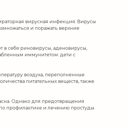
пираторная вирусная инфекция. Вирусы
размножаться и поражать верхние
т в себя риновирусы, аденовирусы,
лабленным иммунитетом: дети с
емпературу воздуха, переполненные
количества питательных веществ, также
пасна. Однако для предотвращения
по профилактике и лечению простуды.