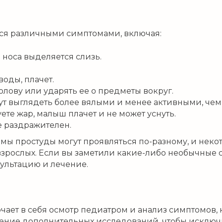
ся различными симптомами, включая:
 носа выделяется слизь.
воды, плачет.
олову или ударять ее о предметы вокруг.
т выглядеть более вялыми и менее активными, чем
те жар, малыш плачет и не может уснуть.
е раздражителен.
мы простуды могут проявляться по-разному, и некот
взрослых. Если вы заметили какие-либо необычные 
сультацию и лечение.
ает в себя осмотр педиатром и анализ симптомов, 
едение дополнительных исследований, чтобы исклю