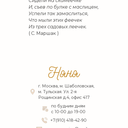
Сидели на скамеечке
И, съев по булке с маслицем,
Успели так замаслиться,
Что мыли этих феечек
Из трех садовых леечек.
( С. Маршак )
г. Москва, м. Шаболовская,
м. Тульская. Ул. 2-я
Рощинская д.4, офис 417
по будним дням
с 10-00 до 19-00
+7(910) 418-42-90